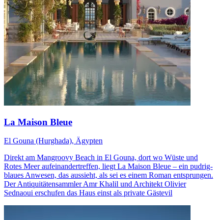
La Maison Bleue
El Gouna (Hurghada), Ägypten
Direkt am Mangroovy Beach in El Gouna, dort wo Wüste und
Rotes Meer aufeinandertreffen, liegt La Maison Bleue – ein pudrig-
blaues Anwesen, das aussieht, als sei es einem Roman entsprungen.
Der Antiquitätensammler Amr Khalil und Architekt Olivier
Sednaoui erschufen das Haus einst als private Gästevil