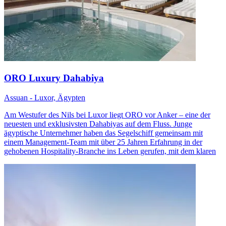
ORO Luxury Dahabiya
Assuan - Luxor, Ägypten
Am Westufer des Nils bei Luxor liegt ORO vor Anker – eine der
neuesten und exklusivsten Dahabiyas auf dem Fluss. Junge
ägyptische Unternehmer haben das Segelschiff gemeinsam mit
einem Management-Team mit über 25 Jahren Erfahrung in der
gehobenen Hospitality-Branche ins Leben gerufen, mit dem klaren