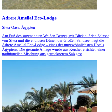
Adrere Amellal Eco-Lodge
Siwa-Oase, Ägypten
Am Fuß des sogenannten Weißen Berges, mit Blick auf den Salzsee
von Siwa und die endlosen Dünen der Großen Sandsee, liegt die
Adrere Amellal Eco-Lodge – eines der ungewöhnlichsten Hotels
Ägyptens. Die gesamte Anlage wurde aus Kershef errichtet, einer
traditionellen Mischung aus getrocknetem Salzgest