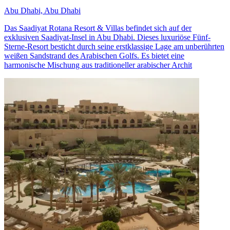
Abu Dhabi, Abu Dhabi
Das Saadiyat Rotana Resort & Villas befindet sich auf der
exklusiven Saadiyat-Insel in Abu Dhabi. Dieses luxuriöse Fünf-
Sterne-Resort besticht durch seine erstklassige Lage am unberührten
weißen Sandstrand des Arabischen Golfs. Es bietet eine
harmonische Mischung aus traditioneller arabischer Archit