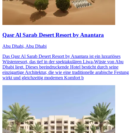
Qasr Al Sarab Desert Resort by Anantara
Abu Dhabi, Abu Dhabi
Das Qasr Al Sarab Desert Resort by Anantara ist ein luxuriöses
Wüstenresort, das tief in der spektakulären Liwa-Wüste von Abu
Dhabi liegt. Dieses beeindruckende Hotel besticht durch seine
einzigartige Architektur, die wie eine traditionelle arabische Festung
wirkt und gleichzeitig modernen Komfort b