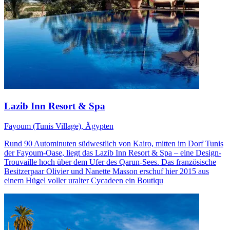
Lazib Inn Resort & Spa
Fayoum (Tunis Village), Ägypten
Rund 90 Autominuten südwestlich von Kairo, mitten im Dorf Tunis
der Fayoum-Oase, liegt das Lazib Inn Resort & Spa – eine Design-
Trouvaille hoch über dem Ufer des Qarun-Sees. Das französische
Besitzerpaar Olivier und Nanette Masson erschuf hier 2015 aus
einem Hügel voller uralter Cycadeen ein Boutiqu