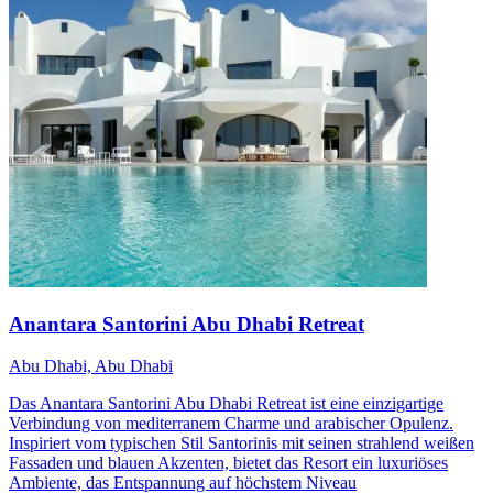
Anantara Santorini Abu Dhabi Retreat
Abu Dhabi, Abu Dhabi
Das Anantara Santorini Abu Dhabi Retreat ist eine einzigartige
Verbindung von mediterranem Charme und arabischer Opulenz.
Inspiriert vom typischen Stil Santorinis mit seinen strahlend weißen
Fassaden und blauen Akzenten, bietet das Resort ein luxuriöses
Ambiente, das Entspannung auf höchstem Niveau