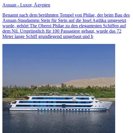
Assuan - Luxor, Ägypten
Benannt nach dem berühmten Tempel von Philae, der beim Bau des
Assuan-Staudamms Stein für Stein auf die Insel Agilika umgesetzt
wurde, gehört The Oberoi Philae zu den elegantesten Schiffen auf
dem Nil. Ursprünglich für 100 Passagiere gebaut, wurde das 72
Meter lange Schiff grundlegend umgebaut und b