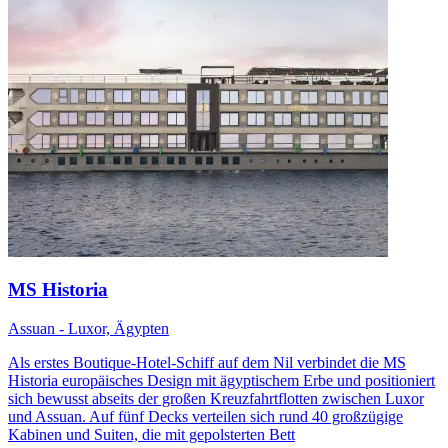
MS Historia
Assuan - Luxor, Ägypten
Als erstes Boutique-Hotel-Schiff auf dem Nil verbindet die MS
Historia europäisches Design mit ägyptischem Erbe und positioniert
sich bewusst abseits der großen Kreuzfahrtflotten zwischen Luxor
und Assuan. Auf fünf Decks verteilen sich rund 40 großzügige
Kabinen und Suiten, die mit gepolsterten Bett