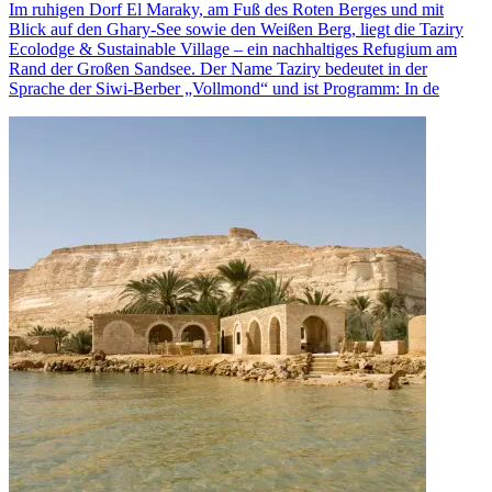
Im ruhigen Dorf El Maraky, am Fuß des Roten Berges und mit
Blick auf den Ghary-See sowie den Weißen Berg, liegt die Taziry
Ecolodge & Sustainable Village – ein nachhaltiges Refugium am
Rand der Großen Sandsee. Der Name Taziry bedeutet in der
Sprache der Siwi-Berber „Vollmond“ und ist Programm: In de