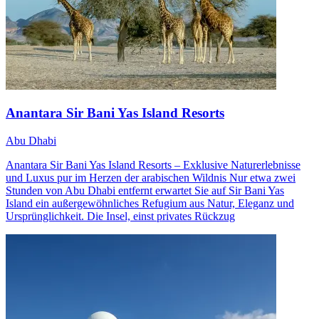
Anantara Sir Bani Yas Island Resorts
Abu Dhabi
Anantara Sir Bani Yas Island Resorts – Exklusive Naturerlebnisse
und Luxus pur im Herzen der arabischen Wildnis Nur etwa zwei
Stunden von Abu Dhabi entfernt erwartet Sie auf Sir Bani Yas
Island ein außergewöhnliches Refugium aus Natur, Eleganz und
Ursprünglichkeit. Die Insel, einst privates Rückzug