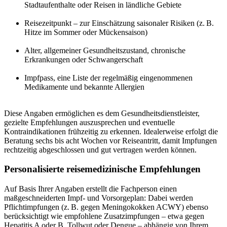
Stadtaufenthalte oder Reisen in ländliche Gebiete
Reisezeitpunkt – zur Einschätzung saisonaler Risiken (z. B.
Hitze im Sommer oder Mückensaison)
Alter, allgemeiner Gesundheitszustand, chronische
Erkrankungen oder Schwangerschaft
Impfpass, eine Liste der regelmäßig eingenommenen
Medikamente und bekannte Allergien
Diese Angaben ermöglichen es dem Gesundheitsdienstleister,
gezielte Empfehlungen auszusprechen und eventuelle
Kontraindikationen frühzeitig zu erkennen. Idealerweise erfolgt die
Beratung sechs bis acht Wochen vor Reiseantritt, damit Impfungen
rechtzeitig abgeschlossen und gut vertragen werden können.
Personalisierte reisemedizinische Empfehlungen
Auf Basis Ihrer Angaben erstellt die Fachperson einen
maßgeschneiderten Impf- und Vorsorgeplan: Dabei werden
Pflichtimpfungen (z. B. gegen Meningokokken ACWY) ebenso
berücksichtigt wie empfohlene Zusatzimpfungen – etwa gegen
Hepatitis A oder B, Tollwut oder Dengue – abhängig von Ihrem