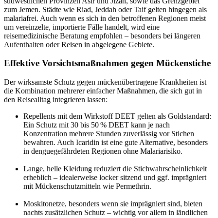
südwestlichen Provinzen Asir und Jizan, sowie das Grenzgebiet
zum Jemen. Städte wie Riad, Jeddah oder Taif gelten hingegen als
malariafrei. Auch wenn es sich in den betroffenen Regionen meist
um vereinzelte, importierte Fälle handelt, wird eine
reisemedizinische Beratung empfohlen – besonders bei längeren
Aufenthalten oder Reisen in abgelegene Gebiete.
Effektive Vorsichtsmaßnahmen gegen Mückenstiche
Der wirksamste Schutz gegen mückenübertragene Krankheiten ist
die Kombination mehrerer einfacher Maßnahmen, die sich gut in
den Reisealltag integrieren lassen:
Repellents mit dem Wirkstoff DEET gelten als Goldstandard:
Ein Schutz mit 30 bis 50 % DEET kann je nach
Konzentration mehrere Stunden zuverlässig vor Stichen
bewahren. Auch Icaridin ist eine gute Alternative, besonders
in denguegefährdeten Regionen ohne Malariarisiko.
Lange, helle Kleidung reduziert die Stichwahrscheinlichkeit
erheblich – idealerweise locker sitzend und ggf. imprägniert
mit Mückenschutzmitteln wie Permethrin.
Moskitonetze, besonders wenn sie imprägniert sind, bieten
nachts zusätzlichen Schutz – wichtig vor allem in ländlichen