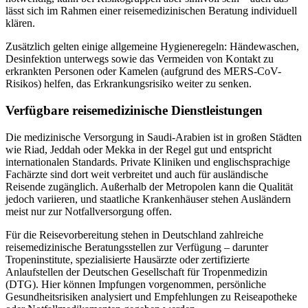
lässt sich im Rahmen einer reisemedizinischen Beratung individuell
klären.
Zusätzlich gelten einige allgemeine Hygieneregeln: Händewaschen,
Desinfektion unterwegs sowie das Vermeiden von Kontakt zu
erkrankten Personen oder Kamelen (aufgrund des MERS-CoV-
Risikos) helfen, das Erkrankungsrisiko weiter zu senken.
Verfügbare reisemedizinische Dienstleistungen
Die medizinische Versorgung in Saudi-Arabien ist in großen Städten
wie Riad, Jeddah oder Mekka in der Regel gut und entspricht
internationalen Standards. Private Kliniken und englischsprachige
Fachärzte sind dort weit verbreitet und auch für ausländische
Reisende zugänglich. Außerhalb der Metropolen kann die Qualität
jedoch variieren, und staatliche Krankenhäuser stehen Ausländern
meist nur zur Notfallversorgung offen.
Für die Reisevorbereitung stehen in Deutschland zahlreiche
reisemedizinische Beratungsstellen zur Verfügung – darunter
Tropeninstitute, spezialisierte Hausärzte oder zertifizierte
Anlaufstellen der Deutschen Gesellschaft für Tropenmedizin
(DTG). Hier können Impfungen vorgenommen, persönliche
Gesundheitsrisiken analysiert und Empfehlungen zu Reiseapotheke