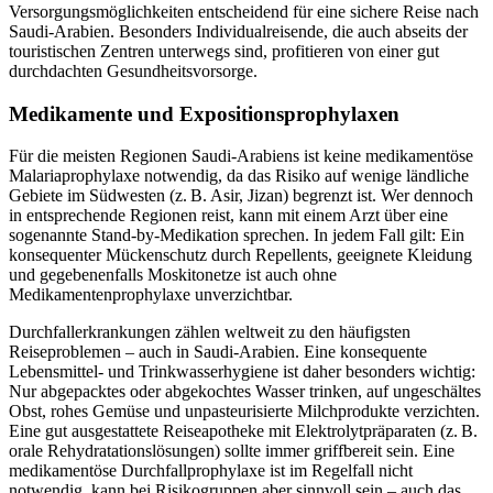
Versorgungsmöglichkeiten entscheidend für eine sichere Reise nach
Saudi-Arabien. Besonders Individualreisende, die auch abseits der
touristischen Zentren unterwegs sind, profitieren von einer gut
durchdachten Gesundheitsvorsorge.
Medikamente und Expositionsprophylaxen
Für die meisten Regionen Saudi-Arabiens ist keine medikamentöse
Malariaprophylaxe notwendig, da das Risiko auf wenige ländliche
Gebiete im Südwesten (z. B. Asir, Jizan) begrenzt ist. Wer dennoch
in entsprechende Regionen reist, kann mit einem Arzt über eine
sogenannte Stand-by-Medikation sprechen. In jedem Fall gilt: Ein
konsequenter Mückenschutz durch Repellents, geeignete Kleidung
und gegebenenfalls Moskitonetze ist auch ohne
Medikamentenprophylaxe unverzichtbar.
Durchfallerkrankungen zählen weltweit zu den häufigsten
Reiseproblemen – auch in Saudi-Arabien. Eine konsequente
Lebensmittel- und Trinkwasserhygiene ist daher besonders wichtig:
Nur abgepacktes oder abgekochtes Wasser trinken, auf ungeschältes
Obst, rohes Gemüse und unpasteurisierte Milchprodukte verzichten.
Eine gut ausgestattete Reiseapotheke mit Elektrolytpräparaten (z. B.
orale Rehydratationslösungen) sollte immer griffbereit sein. Eine
medikamentöse Durchfallprophylaxe ist im Regelfall nicht
notwendig, kann bei Risikogruppen aber sinnvoll sein – auch das