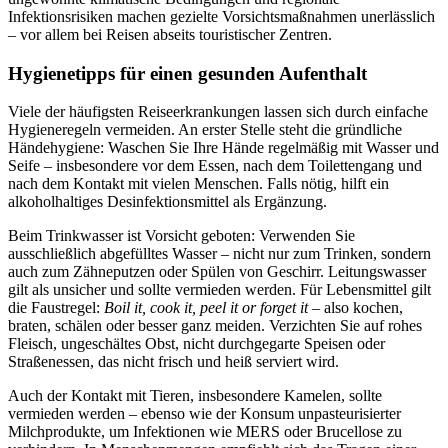
Infektionsrisiken machen gezielte Vorsichtsmaßnahmen unerlässlich
– vor allem bei Reisen abseits touristischer Zentren.
Hygienetipps für einen gesunden Aufenthalt
Viele der häufigsten Reiseerkrankungen lassen sich durch einfache
Hygieneregeln vermeiden. An erster Stelle steht die gründliche
Händehygiene: Waschen Sie Ihre Hände regelmäßig mit Wasser und
Seife – insbesondere vor dem Essen, nach dem Toilettengang und
nach dem Kontakt mit vielen Menschen. Falls nötig, hilft ein
alkoholhaltiges Desinfektionsmittel als Ergänzung.
Beim Trinkwasser ist Vorsicht geboten: Verwenden Sie
ausschließlich abgefülltes Wasser – nicht nur zum Trinken, sondern
auch zum Zähneputzen oder Spülen von Geschirr. Leitungswasser
gilt als unsicher und sollte vermieden werden. Für Lebensmittel gilt
die Faustregel:
Boil it, cook it, peel it or forget it
– also kochen,
braten, schälen oder besser ganz meiden. Verzichten Sie auf rohes
Fleisch, ungeschältes Obst, nicht durchgegarte Speisen oder
Straßenessen, das nicht frisch und heiß serviert wird.
Auch der Kontakt mit Tieren, insbesondere Kamelen, sollte
vermieden werden – ebenso wie der Konsum unpasteurisierter
Milchprodukte, um Infektionen wie MERS oder Brucellose zu