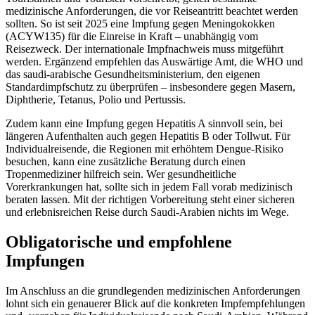
medizinische Anforderungen, die vor Reiseantritt beachtet werden
sollten. So ist seit 2025 eine Impfung gegen Meningokokken
(ACYW135) für die Einreise in Kraft – unabhängig vom
Reisezweck. Der internationale Impfnachweis muss mitgeführt
werden. Ergänzend empfehlen das Auswärtige Amt, die WHO und
das saudi-arabische Gesundheitsministerium, den eigenen
Standardimpfschutz zu überprüfen – insbesondere gegen Masern,
Diphtherie, Tetanus, Polio und Pertussis.
Zudem kann eine Impfung gegen Hepatitis A sinnvoll sein, bei
längeren Aufenthalten auch gegen Hepatitis B oder Tollwut. Für
Individualreisende, die Regionen mit erhöhtem Dengue-Risiko
besuchen, kann eine zusätzliche Beratung durch einen
Tropenmediziner hilfreich sein. Wer gesundheitliche
Vorerkrankungen hat, sollte sich in jedem Fall vorab medizinisch
beraten lassen. Mit der richtigen Vorbereitung steht einer sicheren
und erlebnisreichen Reise durch Saudi-Arabien nichts im Wege.
Obligatorische und empfohlene
Impfungen
Im Anschluss an die grundlegenden medizinischen Anforderungen
lohnt sich ein genauerer Blick auf die konkreten Impfempfehlungen