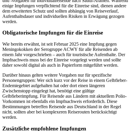
und -vorgaben für Individualreisende nach Saudi-Arabien. Während
einige Impfungen verpflichtend für die Einreise sind, dienen andere
dem erweiterten Schutz und sollten abhängig von Reiseverlauf,
Aufenthaltsdauer und individuellen Risiken in Erwägung gezogen
werden.
Obligatorische Impfungen für die Einreise
Wie bereits erwähnt, ist seit Februar 2025 eine Impfung gegen
Meningokokken der Serogruppe ACWY für alle Reisenden ab
einem Jahr vorgeschrieben – auch für touristische Aufenthalte. Der
Impfnachweis muss bei der Einreise vorgelegt werden und sollte
daher sowohl digital als auch in Papierform mitgeführt werden.
Darüber hinaus gelten weitere Vorgaben nur für spezifische
Personengruppen: Wer sich kurz vor der Reise in einem Gelbfieber-
Endemiegebiet aufgehalten hat oder dort einen längeren
Zwischenstopp eingelegt hat, benötigt eine gültige
Gelbfieberimpfung. Für Reisende aus Ländern mit aktuellem Polio-
Vorkommen ist ebenfalls ein Impfnachweis erforderlich. Diese
Bestimmungen betreffen Reisende aus Deutschland in der Regel
nicht, sollten aber bei komplexeren Reiserouten berücksichtigt
werden.
Zusätzliche empfohlene Impfungen