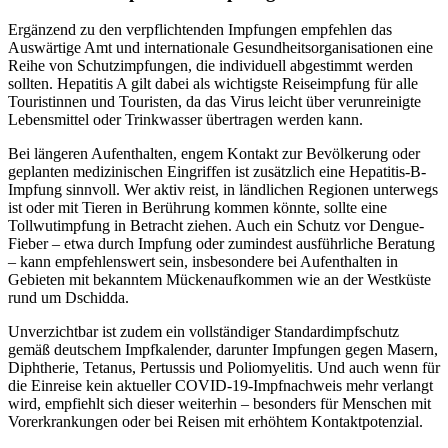
Ergänzend zu den verpflichtenden Impfungen empfehlen das
Auswärtige Amt und internationale Gesundheitsorganisationen eine
Reihe von Schutzimpfungen, die individuell abgestimmt werden
sollten. Hepatitis A gilt dabei als wichtigste Reiseimpfung für alle
Touristinnen und Touristen, da das Virus leicht über verunreinigte
Lebensmittel oder Trinkwasser übertragen werden kann.
Bei längeren Aufenthalten, engem Kontakt zur Bevölkerung oder
geplanten medizinischen Eingriffen ist zusätzlich eine Hepatitis-B-
Impfung sinnvoll. Wer aktiv reist, in ländlichen Regionen unterwegs
ist oder mit Tieren in Berührung kommen könnte, sollte eine
Tollwutimpfung in Betracht ziehen. Auch ein Schutz vor Dengue-
Fieber – etwa durch Impfung oder zumindest ausführliche Beratung
– kann empfehlenswert sein, insbesondere bei Aufenthalten in
Gebieten mit bekanntem Mückenaufkommen wie an der Westküste
rund um Dschidda.
Unverzichtbar ist zudem ein vollständiger Standardimpfschutz
gemäß deutschem Impfkalender, darunter Impfungen gegen Masern,
Diphtherie, Tetanus, Pertussis und Poliomyelitis. Und auch wenn für
die Einreise kein aktueller COVID-19-Impfnachweis mehr verlangt
wird, empfiehlt sich dieser weiterhin – besonders für Menschen mit
Vorerkrankungen oder bei Reisen mit erhöhtem Kontaktpotenzial.