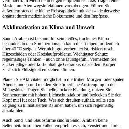
verhindern. In Menschenmengen empfiehlt sich das Tragen einer
Maske, um Atemwegsinfektionen vorzubeugen. Führen Sie
außerdem stets eine kleine Reiseapotheke mit sich – idealerweise
ergänzt durch medizinische Dokumente und den Impfpass.
Akklimatisation an Klima und Umwelt
Saudi-Arabien ist bekannt für sein heißes, trockenes Klima –
besonders in den Sommermonaten kann die Temperatur deutlich
über 40 °C steigen. Wer nicht gut vorbereitet ist, riskiert rasch
Hitzeschäden oder Kreislaufprobleme. Wichtigster Schutz:
regelmäßiges Trinken – auch ohne Durstgefühl. Vermeiden Sie
zuckerhaltige oder koffeinhaltige Getränke, da sie dem Körper
zusätzlich Flüssigkeit entziehen können.
Planen Sie Aktivitäten möglichst in die frühen Morgen- oder späten
Abendstunden und meiden Sie körperliche Anstrengung in der
Mittagshitze. Tragen Sie helle, lockere Kleidung, nutzen Sie
Sonnencreme mit hohem Lichtschutzfaktor und bedecken Sie den
Kopf mit Hut oder Tuch. Wer sich draußen aufhält, sollte stets
Zugang zu klimatisierten Räumen haben, um sich regelmäßig
abzukühlen.
Auch Sand- und Staubstürme sind in Saudi-Arabien keine
Seltenheit. In solchen Fällen empfiehlt es sich, Fenster und Türen