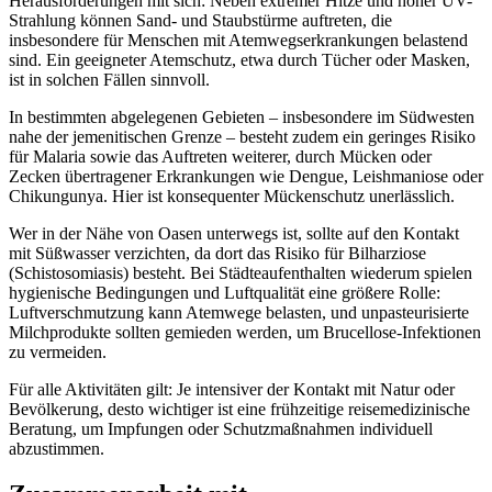
Herausforderungen mit sich: Neben extremer Hitze und hoher UV-
Strahlung können Sand- und Staubstürme auftreten, die
insbesondere für Menschen mit Atemwegserkrankungen belastend
sind. Ein geeigneter Atemschutz, etwa durch Tücher oder Masken,
ist in solchen Fällen sinnvoll.
In bestimmten abgelegenen Gebieten – insbesondere im Südwesten
nahe der jemenitischen Grenze – besteht zudem ein geringes Risiko
für Malaria sowie das Auftreten weiterer, durch Mücken oder
Zecken übertragener Erkrankungen wie Dengue, Leishmaniose oder
Chikungunya. Hier ist konsequenter Mückenschutz unerlässlich.
Wer in der Nähe von Oasen unterwegs ist, sollte auf den Kontakt
mit Süßwasser verzichten, da dort das Risiko für Bilharziose
(Schistosomiasis) besteht. Bei Städteaufenthalten wiederum spielen
hygienische Bedingungen und Luftqualität eine größere Rolle:
Luftverschmutzung kann Atemwege belasten, und unpasteurisierte
Milchprodukte sollten gemieden werden, um Brucellose-Infektionen
zu vermeiden.
Für alle Aktivitäten gilt: Je intensiver der Kontakt mit Natur oder
Bevölkerung, desto wichtiger ist eine frühzeitige reisemedizinische
Beratung, um Impfungen oder Schutzmaßnahmen individuell
abzustimmen.