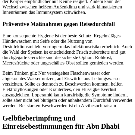
der Körper empfindlicher auf Keime reagiert. Zudem kann der
Wechsel zwischen heißem Außenklima und stark klimatisierten
Innenräumen das Immunsystem schwächen.
Präventive Maßnahmen gegen Reisedurchfall
Eine konsequente Hygiene ist der beste Schutz. Regelmäßiges
Händewaschen mit Seife oder die Nutzung von
Desinfektionsmitteln verringern das Infektionsrisiko erheblich. Auch
die Wahl der Speisen ist entscheidend: Frisch zubereitete und gut
durchgegarte Gerichte sind die sicherste Option. Rohkost,
Meeresfrüchte oder ungeschältes Obst sollten gemieden werden.
Beim Trinken gilt: Nur versiegeltes Flaschenwasser oder
abgekochtes Wasser nutzen, auf Eiswürfel aus Leitungswasser
verzichten. Sollte es dennoch zu Beschwerden kommen, helfen
Elektrolytlösungen oder Kräutertees, den Flüssigkeitsverlust
auszugleichen. Loperamid kann kurzfristig die Symptome lindern,
sollte aber nicht bei blutigem oder anhaltendem Durchfall verwendet
werden. Bei starken Beschwerden ist ein Arztbesuch ratsam.
Gelbfieberimpfung und
Einreisebestimmungen für Abu Dhabi