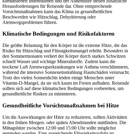
klimatisierten Innenräumen und der Außenhitze stellen zusätzliche
Herausforderungen für Reisende dar. Ohne entsprechende
Vorsichtsmaßnahmen kann das Klima zu gesundheitlichen
Beschwerden wie Hitzschlag, Dehydrierung oder
Atemwegsproblemen führen.
Klimatische Bedingungen und Risikofaktoren
Die größte Belastung für den Körper ist die extreme Hitze, die das
Risiko für Hitzschlag und Flüssigkeitsmangel erhöht. Besonders in
den Sommermonaten verliert der Körper durch starkes Schwitzen
schnell Wasser und wichtige Mineralstoffe. Zudem kann die
trockene Luft Atemwegserkrankungen wie Asthma verschlimmern,
während die intensive Sonneneinstrahlung Hautschäden verursacht.
Trotz des vielen Sonnenlichts leiden einige Menschen unter
Vitamin-D-Mangel, da sie sich kaum im Freien aufhalten. Reisende
sollten sich auf diese klimatischen Bedingungen vorbereiten, um
gesundheitliche Risiken zu minimieren.
Gesundheitliche Vorsichtsmaßnahmen bei Hitze
Um die Auswirkungen der Hitze zu reduzieren, sollten Aktivitäten
in den frühen Morgen- oder späten Abendstunden stattfinden. Die
Mittagshitze zwischen 12:00 und 15:00 Uhr sollte möglichst
gemieden werden. Eine ausreichende Flüssigkeitszufuhr ist