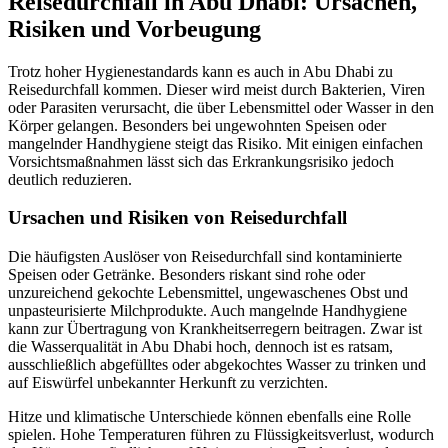
Reisedurchfall in Abu Dhabi: Ursachen,
Risiken und Vorbeugung
Trotz hoher Hygienestandards kann es auch in Abu Dhabi zu
Reisedurchfall kommen. Dieser wird meist durch Bakterien, Viren
oder Parasiten verursacht, die über Lebensmittel oder Wasser in den
Körper gelangen. Besonders bei ungewohnten Speisen oder
mangelnder Handhygiene steigt das Risiko. Mit einigen einfachen
Vorsichtsmaßnahmen lässt sich das Erkrankungsrisiko jedoch
deutlich reduzieren.
Ursachen und Risiken von Reisedurchfall
Die häufigsten Auslöser von Reisedurchfall sind kontaminierte
Speisen oder Getränke. Besonders riskant sind rohe oder
unzureichend gekochte Lebensmittel, ungewaschenes Obst und
unpasteurisierte Milchprodukte. Auch mangelnde Handhygiene
kann zur Übertragung von Krankheitserregern beitragen. Zwar ist
die Wasserqualität in Abu Dhabi hoch, dennoch ist es ratsam,
ausschließlich abgefülltes oder abgekochtes Wasser zu trinken und
auf Eiswürfel unbekannter Herkunft zu verzichten.
Hitze und klimatische Unterschiede können ebenfalls eine Rolle
spielen. Hohe Temperaturen führen zu Flüssigkeitsverlust, wodurch