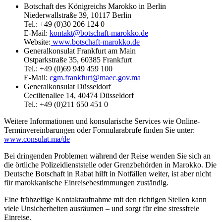
Botschaft des Königreichs Marokko in Berlin
Niederwallstraße 39, 10117 Berlin
Tel.: +49 (0)30 206 124 0
E-Mail:
kontakt@botschaft-marokko.de
Website:
www.botschaft-marokko.de
Generalkonsulat Frankfurt am Main
Ostparkstraße 35, 60385 Frankfurt
Tel.: +49 (0)69 949 459 100
E-Mail:
cgm.frankfurt@maec.gov.ma
Generalkonsulat Düsseldorf
Cecilienallee 14, 40474 Düsseldorf
Tel.: +49 (0)211 650 451 0
Weitere Informationen und konsularische Services wie Online-
Terminvereinbarungen oder Formularabrufe finden Sie unter:
www.consulat.ma/de
Bei dringenden Problemen während der Reise wenden Sie sich an
die örtliche Polizeidienststelle oder Grenzbehörden in Marokko. Die
Deutsche Botschaft in Rabat hilft in Notfällen weiter, ist aber nicht
für marokkanische Einreisebestimmungen zuständig.
Eine frühzeitige Kontaktaufnahme mit den richtigen Stellen kann
viele Unsicherheiten ausräumen – und sorgt für eine stressfreie
Einreise.