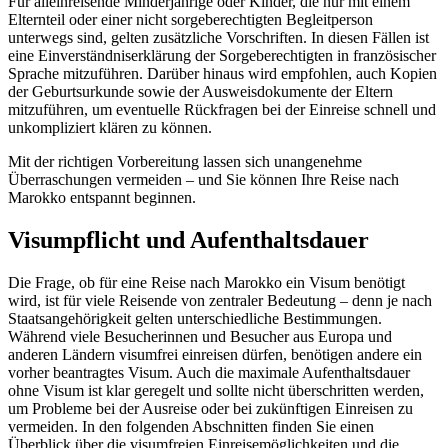
Für alleinreisende Minderjährige oder Kinder, die nur mit einem
Elternteil oder einer nicht sorgeberechtigten Begleitperson
unterwegs sind, gelten zusätzliche Vorschriften. In diesen Fällen ist
eine Einverständniserklärung der Sorgeberechtigten in französischer
Sprache mitzuführen. Darüber hinaus wird empfohlen, auch Kopien
der Geburtsurkunde sowie der Ausweisdokumente der Eltern
mitzuführen, um eventuelle Rückfragen bei der Einreise schnell und
unkompliziert klären zu können.
Mit der richtigen Vorbereitung lassen sich unangenehme
Überraschungen vermeiden – und Sie können Ihre Reise nach
Marokko entspannt beginnen.
Visumpflicht und Aufenthaltsdauer
Die Frage, ob für eine Reise nach Marokko ein Visum benötigt
wird, ist für viele Reisende von zentraler Bedeutung – denn je nach
Staatsangehörigkeit gelten unterschiedliche Bestimmungen.
Während viele Besucherinnen und Besucher aus Europa und
anderen Ländern visumfrei einreisen dürfen, benötigen andere ein
vorher beantragtes Visum. Auch die maximale Aufenthaltsdauer
ohne Visum ist klar geregelt und sollte nicht überschritten werden,
um Probleme bei der Ausreise oder bei zukünftigen Einreisen zu
vermeiden. In den folgenden Abschnitten finden Sie einen
Überblick über die visumfreien Einreisemöglichkeiten und die