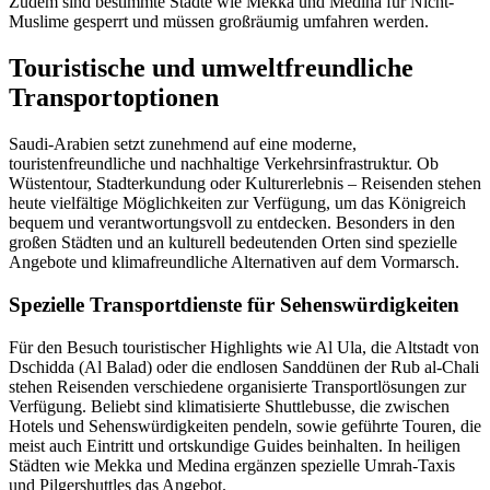
Zudem sind bestimmte Städte wie Mekka und Medina für Nicht-
Muslime gesperrt und müssen großräumig umfahren werden.
Touristische und umweltfreundliche
Transportoptionen
Saudi-Arabien setzt zunehmend auf eine moderne,
touristenfreundliche und nachhaltige Verkehrsinfrastruktur. Ob
Wüstentour, Stadterkundung oder Kulturerlebnis – Reisenden stehen
heute vielfältige Möglichkeiten zur Verfügung, um das Königreich
bequem und verantwortungsvoll zu entdecken. Besonders in den
großen Städten und an kulturell bedeutenden Orten sind spezielle
Angebote und klimafreundliche Alternativen auf dem Vormarsch.
Spezielle Transportdienste für Sehenswürdigkeiten
Für den Besuch touristischer Highlights wie Al Ula, die Altstadt von
Dschidda (Al Balad) oder die endlosen Sanddünen der Rub al-Chali
stehen Reisenden verschiedene organisierte Transportlösungen zur
Verfügung. Beliebt sind klimatisierte Shuttlebusse, die zwischen
Hotels und Sehenswürdigkeiten pendeln, sowie geführte Touren, die
meist auch Eintritt und ortskundige Guides beinhalten. In heiligen
Städten wie Mekka und Medina ergänzen spezielle Umrah-Taxis
und Pilgershuttles das Angebot.