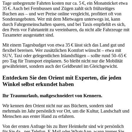
Tage unbegrenzte Fahrten kosten nur ca. 5 €, ein Monatsticket etwa
35 €. Auch bei Fernbussen und Zügen zahlt sich frühzeitiges
Buchen aus – und wer Preise online vergleicht, profitiert oft von
Sonderangeboten. Wer mit dem Mietwagen unterwegs ist, kann
durch Fahrgemeinschaften sparen, und bei Taxis empfiehlt es sich,
den Preis vor Fahrtantritt zu vereinbaren, da nicht alle Fahrzeuge mit
Taxameter ausgestattet sind.
Mit einem Tagesbudget von etwa 35 € lässt sich das Land gut und
flexibel bereisen. Wer zusätzlichen Komfort wünscht – etwa mit
SUV, Taxi oder gelegentlichen Inlandsflügen – sollte rund 50–65 €
pro Tag für Transport einplanen. So bleibt nicht nur die Mobilität
gewährleistet, sondern auch der Geldbeutel im Gleichgewicht.
Entdecken Sie den Orient mit Experten, die jeden
Winkel selbst erkundet haben
Ihr Traumurlaub, maßgeschneidert von Kennern.
Wir kennen den Orient nicht nur aus Büchern, sondern sind
mehrmals im Jahr persönlich vor Ort, um die Kultur, Landschaft und
Menschen aus erster Hand zu erfahren.
Von der ersten Anfrage bis zu Ihrer Heimkehr sind wir persönlich
für Sie da - per Telefon, E-Mail oder WhatsApp, wann immer Sie