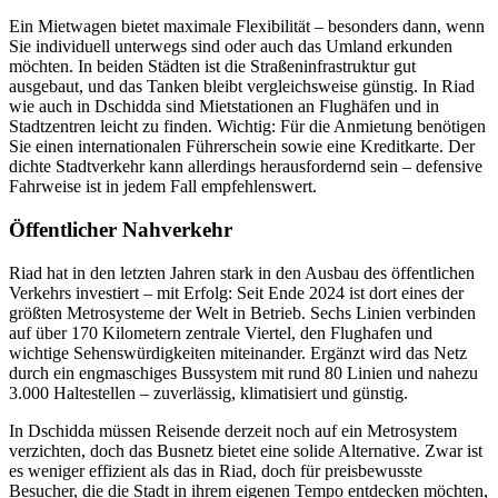
Ein Mietwagen bietet maximale Flexibilität – besonders dann, wenn
Sie individuell unterwegs sind oder auch das Umland erkunden
möchten. In beiden Städten ist die Straßeninfrastruktur gut
ausgebaut, und das Tanken bleibt vergleichsweise günstig. In Riad
wie auch in Dschidda sind Mietstationen an Flughäfen und in
Stadtzentren leicht zu finden. Wichtig: Für die Anmietung benötigen
Sie einen internationalen Führerschein sowie eine Kreditkarte. Der
dichte Stadtverkehr kann allerdings herausfordernd sein – defensive
Fahrweise ist in jedem Fall empfehlenswert.
Öffentlicher Nahverkehr
Riad hat in den letzten Jahren stark in den Ausbau des öffentlichen
Verkehrs investiert – mit Erfolg: Seit Ende 2024 ist dort eines der
größten Metrosysteme der Welt in Betrieb. Sechs Linien verbinden
auf über 170 Kilometern zentrale Viertel, den Flughafen und
wichtige Sehenswürdigkeiten miteinander. Ergänzt wird das Netz
durch ein engmaschiges Bussystem mit rund 80 Linien und nahezu
3.000 Haltestellen – zuverlässig, klimatisiert und günstig.
In Dschidda müssen Reisende derzeit noch auf ein Metrosystem
verzichten, doch das Busnetz bietet eine solide Alternative. Zwar ist
es weniger effizient als das in Riad, doch für preisbewusste
Besucher, die die Stadt in ihrem eigenen Tempo entdecken möchten,