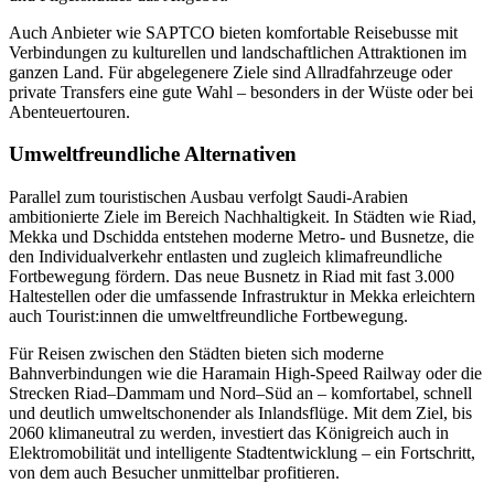
Auch Anbieter wie SAPTCO bieten komfortable Reisebusse mit
Verbindungen zu kulturellen und landschaftlichen Attraktionen im
ganzen Land. Für abgelegenere Ziele sind Allradfahrzeuge oder
private Transfers eine gute Wahl – besonders in der Wüste oder bei
Abenteuertouren.
Umweltfreundliche Alternativen
Parallel zum touristischen Ausbau verfolgt Saudi-Arabien
ambitionierte Ziele im Bereich Nachhaltigkeit. In Städten wie Riad,
Mekka und Dschidda entstehen moderne Metro- und Busnetze, die
den Individualverkehr entlasten und zugleich klimafreundliche
Fortbewegung fördern. Das neue Busnetz in Riad mit fast 3.000
Haltestellen oder die umfassende Infrastruktur in Mekka erleichtern
auch Tourist:innen die umweltfreundliche Fortbewegung.
Für Reisen zwischen den Städten bieten sich moderne
Bahnverbindungen wie die Haramain High-Speed Railway oder die
Strecken Riad–Dammam und Nord–Süd an – komfortabel, schnell
und deutlich umweltschonender als Inlandsflüge. Mit dem Ziel, bis
2060 klimaneutral zu werden, investiert das Königreich auch in
Elektromobilität und intelligente Stadtentwicklung – ein Fortschritt,
von dem auch Besucher unmittelbar profitieren.