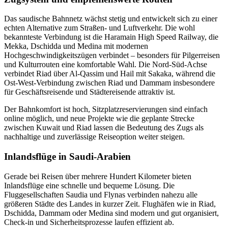
Das saudische Bahnnetz wächst stetig und entwickelt sich zu einer
echten Alternative zum Straßen- und Luftverkehr. Die wohl
bekannteste Verbindung ist die Haramain High Speed Railway, die
Mekka, Dschidda und Medina mit modernen
Hochgeschwindigkeitszügen verbindet – besonders für Pilgerreisen
und Kulturrouten eine komfortable Wahl. Die Nord-Süd-Achse
verbindet Riad über Al-Qassim und Hail mit Sakaka, während die
Ost-West-Verbindung zwischen Riad und Dammam insbesondere
für Geschäftsreisende und Städtereisende attraktiv ist.
Der Bahnkomfort ist hoch, Sitzplatzreservierungen sind einfach
online möglich, und neue Projekte wie die geplante Strecke
zwischen Kuwait und Riad lassen die Bedeutung des Zugs als
nachhaltige und zuverlässige Reiseoption weiter steigen.
Inlandsflüge in Saudi-Arabien
Gerade bei Reisen über mehrere Hundert Kilometer bieten
Inlandsflüge eine schnelle und bequeme Lösung. Die
Fluggesellschaften Saudia und Flynas verbinden nahezu alle
größeren Städte des Landes in kurzer Zeit. Flughäfen wie in Riad,
Dschidda, Dammam oder Medina sind modern und gut organisiert,
Check-in und Sicherheitsprozesse laufen effizient ab.