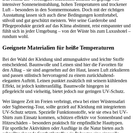
intensiver Sonneneinstrahlung, hohen Temperaturen und trockener
Luft – besonders in den Sommermonaten. Doch mit der richtigen
Ausstattung lassen sich auch diese Bedingungen komfortabel,
stilvoll und gut geschützt meistern. Wer seine Garderobe und
Pflegeprodukte gezielt auf das Klima abstimmt, reist entspannter und
fühlt sich in jeder Umgebung – von der Wüste bis zum Luxushotel –
rundum wohl.
Geeignete Materialien für heiße Temperaturen
Bei der Wahl der Kleidung sind atmungsaktive und leichte Stoffe
entscheidend. Baumwolle und Leinen sind hier die Favoriten für
den Alltag – sie sind angenehm auf der Haut, lassen Luft zirkulieren
und passen stilistisch hervorragend zu einem zurückhaltend-
eleganten Auftritt. Leinen punktet zusätzlich mit seinem kühlenden
Effekt, ist jedoch knitteranfällig. Baumwolle hingegen ist
pflegeleicht und vielseitig, bietet jedoch nur geringen UV-Schutz.
Wer längere Zeit im Freien verbringt, etwa bei einer Wüstensafari
oder Sightseeing-Tour, sollte gezielt auf Kleidung mit integriertem
UV-Schutz setzen. Spezielle Funktionsstoffe, wie sie etwa bei UV-
Shirts zum Einsatz kommen, schützen effektiv vor Sonnenbrand und
Hitzeschäden – besonders praktisch für empfindliche Hauttypen.
Für sportliche Aktivitäten oder Ausflüge in die Natur bieten auch