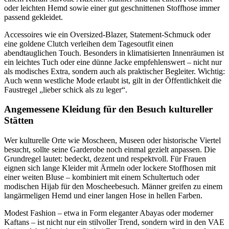
oder leichten Hemd sowie einer gut geschnittenen Stoffhose immer
passend gekleidet.
Accessoires wie ein Oversized-Blazer, Statement-Schmuck oder
eine goldene Clutch verleihen dem Tagesoutfit einen
abendtauglichen Touch. Besonders in klimatisierten Innenräumen ist
ein leichtes Tuch oder eine dünne Jacke empfehlenswert – nicht nur
als modisches Extra, sondern auch als praktischer Begleiter. Wichtig:
Auch wenn westliche Mode erlaubt ist, gilt in der Öffentlichkeit die
Faustregel „lieber schick als zu leger“.
Angemessene Kleidung für den Besuch kultureller
Stätten
Wer kulturelle Orte wie Moscheen, Museen oder historische Viertel
besucht, sollte seine Garderobe noch einmal gezielt anpassen. Die
Grundregel lautet: bedeckt, dezent und respektvoll. Für Frauen
eignen sich lange Kleider mit Ärmeln oder lockere Stoffhosen mit
einer weiten Bluse – kombiniert mit einem Schultertuch oder
modischen Hijab für den Moscheebesuch. Männer greifen zu einem
langärmeligen Hemd und einer langen Hose in hellen Farben.
Modest Fashion – etwa in Form eleganter Abayas oder moderner
Kaftans – ist nicht nur ein stilvoller Trend, sondern wird in den VAE