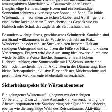
atmungsaktiven Materialien wie Baumwolle oder Leinen.
Langärmelige Hemden, lange Hosen und ein breitrandiger
Sonnenhut schützen zuverlässig vor Sonne und Sand. Für kühle
Wüstennächte – vor allem zwischen Oktober und April – gehören
eine leichte Jacke oder ein Fleece ebenso ins Gepäck wie ein
Halstuch oder Schal, das zugleich als Staubschutz dient.
Besonders wichtig: festes, geschlossenes Schuhwerk. Sandalen sind
am Strand willkommen, in der Wüste jedoch fehl am Platz.
Wanderschuhe oder robuste Sneaker bieten besseren Halt auf
sandigem Untergrund und schützen die Füße vor Hitze und kleinen
Verletzungen. Ergänzt wird die Ausrüstung idealerweise durch eine
wiederbefüllbare Wasserflasche, Sonnencreme mit hohem
Lichtschutzfaktor, eine Sonnenbrille mit UV-Schutz sowie eine
Stirn- oder Taschenlampe für Aktivitäten in der Dämmerung. Eine
kleine Reiseapotheke inklusive Blasenpflaster, Mückenschutz und
persönlicher Medikamente ist ebenfalls unverzichtbar.
Sicherheitsaspekte für Wüstenabenteuer
Ein gelungener Wüstenausflug beginnt mit der richtigen
Vorbereitung. Dazu zählt eine Auslandskrankenversicherung, die
Abenteuersportarten wie Sandboarding oder Quadfahren abdeckt,
ebenso wie die sorgfältige Wahl des Reisezeitraums. Aktivitäten in