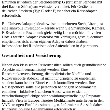
Emiraten ist jedoch der Steckdosentyp G (britischer Standard mit
drei flachen Stiften) am weitesten verbreitet. Für Geräte mit
deutschen Steckern (Typ C oder F) ist daher ein Reiseadapter
erforderlich.
Ein Universaladapter, idealerweise mit mehreren Steckplätzen, ist
eine sinnvolle Investition – gerade wenn Sie Smartphone, Kamera,
E-Reader oder Powerbank gleichzeitig laden möchten. In vielen
Hotels werden Adapter kostenlos zur Verfügung gestellt, dennoch
empfiehlt es sich, einen eigenen Adapter dabeizuhaben,
insbesondere bei Rundreisen oder Aufenthalten in Apartments.
Gesundheit und Versicherung
Neben den klassischen Reiseutensilien sollten auch gesundheitliche
Aspekte nicht vernachlässigt werden. Eine
Reisekrankenversicherung, die medizinische Notfälle und
Rücktransporte abdeckt, ist nicht nur dringend zu empfehlen,
sondern kann bei der Einreise auch kontrolliert werden. Ihre
Reiseapotheke sollte alle persönlich benötigten Medikamente
enthalten – inklusive ärztlichem Attest, wenn es sich um
verschreibungspflichtige oder betäubungsmittelhaltige Präparate
handelt. Viele in Europa gängige Medikamente unterliegen in den
VAE strengen Einfuhrbestimmungen. Informieren Sie sich daher
frühzeitig, ob eine Genehmigung erforderlich ist.