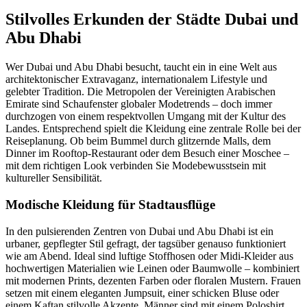
Stilvolles Erkunden der Städte Dubai und
Abu Dhabi
Wer Dubai und Abu Dhabi besucht, taucht ein in eine Welt aus
architektonischer Extravaganz, internationalem Lifestyle und
gelebter Tradition. Die Metropolen der Vereinigten Arabischen
Emirate sind Schaufenster globaler Modetrends – doch immer
durchzogen von einem respektvollen Umgang mit der Kultur des
Landes. Entsprechend spielt die Kleidung eine zentrale Rolle bei der
Reiseplanung. Ob beim Bummel durch glitzernde Malls, dem
Dinner im Rooftop-Restaurant oder dem Besuch einer Moschee –
mit dem richtigen Look verbinden Sie Modebewusstsein mit
kultureller Sensibilität.
Modische Kleidung für Stadtausflüge
In den pulsierenden Zentren von Dubai und Abu Dhabi ist ein
urbaner, gepflegter Stil gefragt, der tagsüber genauso funktioniert
wie am Abend. Ideal sind luftige Stoffhosen oder Midi-Kleider aus
hochwertigen Materialien wie Leinen oder Baumwolle – kombiniert
mit modernen Prints, dezenten Farben oder floralen Mustern. Frauen
setzen mit einem eleganten Jumpsuit, einer schicken Bluse oder
einem Kaftan stilvolle Akzente. Männer sind mit einem Poloshirt