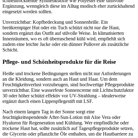
schnelltrocknende Synthetikstoffe wie Polyester eine sinnvolle
Ergänzung, wenngleich diese im Alltag modisch eher zurückhaltend
eingesetzt werden sollten.
Unverzichtbar: Kopfbedeckung und Sonnenbrille. Ein
breitkrempiger Hut oder ein Tuch schützt nicht nur die Haut,
sondern ergänzt das Outfit auf stilvolle Weise. In klimatisierten
Innenräumen, wo es oft überraschend kühl wird, empfiehlt sich
zudem eine leichte Jacke oder ein dünner Pullover als zusätzliche
Schicht.
Pflege- und Schönheitsprodukte für die Reise
Heiße und trockene Bedingungen stellen nicht nur Anforderungen
an die Kleidung, sondern auch an Haut und Haar. Um dem
Feuchtigkeitsverlust vorzubeugen, sind hochwertige Pflegeprodukte
unverzichtbar. Eine wasserfeste Sonnencreme mit Lichtschutzfaktor
30 oder höher schützt effektiv vor UV-Strahlung – idealerweise
ergänzt durch einen Lippenpflegestift mit LSF.
Nach einem langen Tag in der Sonne sorgt eine
feuchtigkeitsspendende After-Sun-Lotion mit Aloe Vera oder
Hyaluron für Regeneration und Kühlung. Wer empfindliche oder
trockene Haut hat, sollte zusätzlich auf Tagespflegeprodukte setzen,
die Glycerin oder pflanzliche Öle enthalten, um die Hautbarriere zu