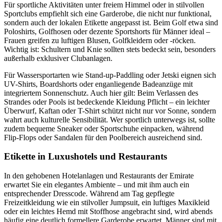
Für sportliche Aktivitäten unter freiem Himmel oder in stilvollen
Sportclubs empfiehlt sich eine Garderobe, die nicht nur funktional,
sondern auch der lokalen Etikette angepasst ist. Beim Golf etwa sind
Poloshirts, Golfhosen oder dezente Sportshorts für Männer ideal –
Frauen greifen zu luftigen Blusen, Golfkleidern oder -röcken.
Wichtig ist: Schultern und Knie sollten stets bedeckt sein, besonders
außerhalb exklusiver Clubanlagen.
Für Wassersportarten wie Stand-up-Paddling oder Jetski eignen sich
UV-Shirts, Boardshorts oder enganliegende Badeanzüge mit
integriertem Sonnenschutz. Auch hier gilt: Beim Verlassen des
Strandes oder Pools ist bedeckende Kleidung Pflicht – ein leichter
Überwurf, Kaftan oder T-Shirt schützt nicht nur vor Sonne, sondern
wahrt auch kulturelle Sensibilität. Wer sportlich unterwegs ist, sollte
zudem bequeme Sneaker oder Sportschuhe einpacken, während
Flip-Flops oder Sandalen für den Poolbereich ausreichend sind.
Etikette in Luxushotels und Restaurants
In den gehobenen Hotelanlagen und Restaurants der Emirate
erwartet Sie ein elegantes Ambiente – und mit ihm auch ein
entsprechender Dresscode. Während am Tag gepflegte
Freizeitkleidung wie ein stilvoller Jumpsuit, ein luftiges Maxikleid
oder ein leichtes Hemd mit Stoffhose angebracht sind, wird abends
häufig eine deutlich formellere Garderobe erwartet. Männer sind mit