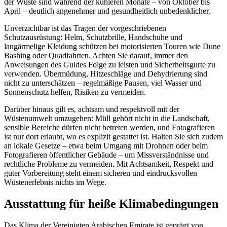
der Wüste sind während der kühleren Monate – von Oktober bis
April – deutlich angenehmer und gesundheitlich unbedenklicher.
Unverzichtbar ist das Tragen der vorgeschriebenen
Schutzausrüstung: Helm, Schutzbrille, Handschuhe und
langärmelige Kleidung schützen bei motorisierten Touren wie Dune
Bashing oder Quadfahrten. Achten Sie darauf, immer den
Anweisungen des Guides Folge zu leisten und Sicherheitsgurte zu
verwenden. Übermüdung, Hitzeschläge und Dehydrierung sind
nicht zu unterschätzen – regelmäßige Pausen, viel Wasser und
Sonnenschutz helfen, Risiken zu vermeiden.
Darüber hinaus gilt es, achtsam und respektvoll mit der
Wüstenumwelt umzugehen: Müll gehört nicht in die Landschaft,
sensible Bereiche dürfen nicht betreten werden, und Fotografieren
ist nur dort erlaubt, wo es explizit gestattet ist. Halten Sie sich zudem
an lokale Gesetze – etwa beim Umgang mit Drohnen oder beim
Fotografieren öffentlicher Gebäude – um Missverständnisse und
rechtliche Probleme zu vermeiden. Mit Achtsamkeit, Respekt und
guter Vorbereitung steht einem sicheren und eindrucksvollen
Wüstenerlebnis nichts im Wege.
Ausstattung für heiße Klimabedingungen
Das Klima der Vereinigten Arabischen Emirate ist geprägt von